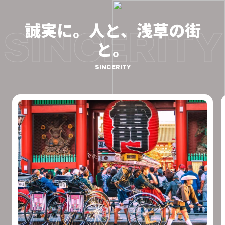
誠実に。人と、浅草の街
SINCERITY
と。
SINCERITY