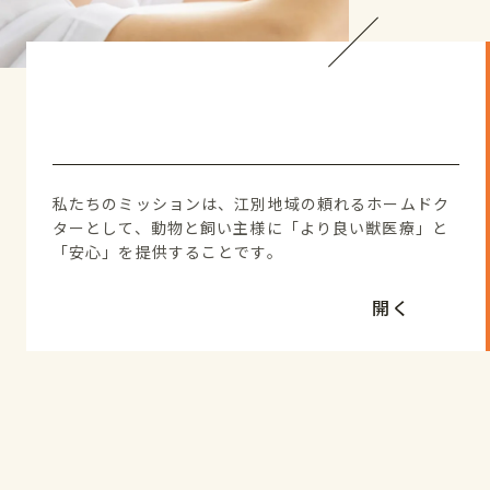
私たちのミッションは、江別地域の頼れるホームドク
ターとして、動物と飼い主様に「より良い獣医療」と
「安心」を提供することです。
そのために徹底しているのが、「飼い主の方と同じ高
さの目線で話す」ということ。当事者の視点に立って
開く
物事を考える。専門用語で畳みかけるような説明や、
一方的な治療の押し付けは決していたしません。飼い
主様の不安や迷いを自分ごとのように感じ、同じ歩幅
で悩み、一緒に最善の答えを探す。大切な家族を守る
「パートナー」として、心と心の目線を合わせた対話
をお約束します。