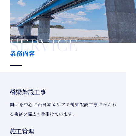
SERVICE
業務内容
橋梁架設工事
関西を中心に西日本エリアで橋梁架設工事にかかわ
る業務を幅広く手掛けています。
施工管理