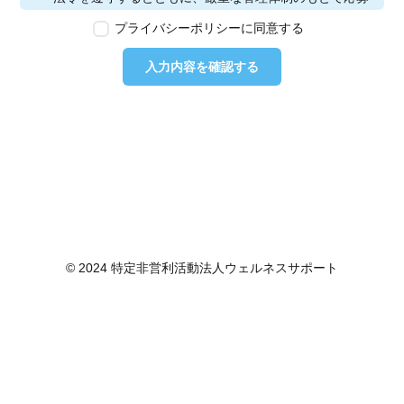
者の個人情報の保護を行います。なお、本ポリシーは、
プライバシーポリシーに同意する
本ウェブサイトで取得する個人情報に限り適用されるも
のとします。
入力内容を確認する
第2条　個人情報の定義
本ポリシーにおいて「個人情報」とは、個人情報保護法
に定める「個人情報」を指し、生存する個人に関する情
報であって、当該情報に含まれる氏名、生年月日その他
の記述等により特定の個人を識別できるもの又は個人識
別符号が含まれるものを指します。また、本ポリシーに
おいて「個人データ」とは、個人情報保護法に定める
「個人データ」、すなわち個人情報データベース等を構
成する個人情報をいい、「保有個人データ」とは、個人
情報保護法に定める「保有個人データ」、すなわち個人
© 2024 特定非営利活動法人ウェルネスサポート
情報取扱事業者が、開示、内容の訂正、追加又は削除、
利用の停止、消去及び第三者への提供の停止を行うこと
のできる権限を有する個人データであって、その存否が
明らかになることにより公益その他の利益が害されるも
のとして政令で定めるもの以外のものをいいます。
第3条　個人情報の取得
当社は、個人情報を取得する際は、個人情報保護法律そ