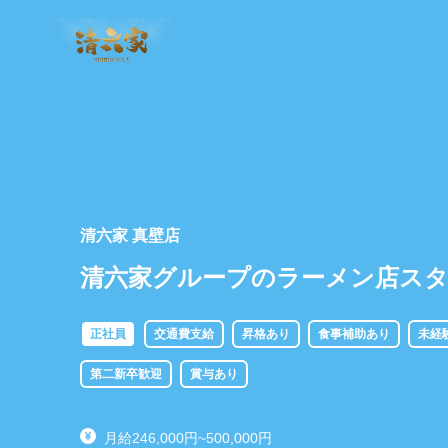
清六家 真壁店
清六家グループのラーメン店ス
正社員
交通費支給
昇格あり
食事補助あり
未経
第二新卒歓迎
賞与あり
月給246,000円~500,000円