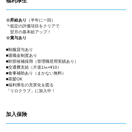
福利厚生
☆昇給あり
（半年に一回）
┗規定の評価項目をクリアで
翌月の基本給アップ！
☆賞与あり
■制服貸与あり
■退職金制度あり
■幹部候補採用（管理職登用実績あり）
■交通費支給（片道1㎞×¥10）
■食事補助あり（まかない無料）
■茶髪OK
■福利厚生の充実化を図る
「リロクラブ」に加入中！
加入保険