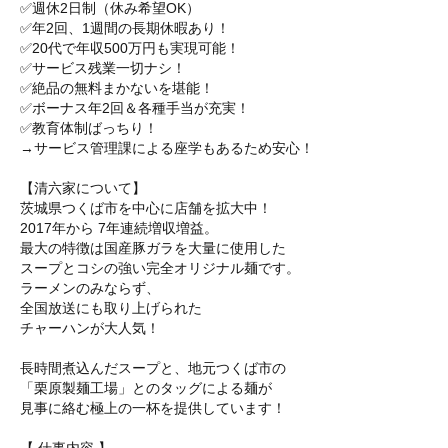
✅週休2日制（休み希望OK）
✅年2回、1週間の長期休暇あり！
✅20代で年収500万円も実現可能！
✅サービス残業一切ナシ！
✅絶品の無料まかないを堪能！
✅ボーナス年2回＆各種手当が充実！
✅教育体制ばっちり！
→サービス管理課による座学もあるため安心！
【清六家について】
茨城県つくば市を中心に店舗を拡大中！
2017年から 7年連続増収増益。
最大の特徴は国産豚ガラを大量に使用した
スープとコシの強い完全オリジナル麺です。
ラーメンのみならず、
全国放送にも取り上げられた
チャーハンが大人気！
長時間煮込んだスープと、地元つくば市の
「栗原製麺工場」とのタッグによる麺が
見事に絡む極上の一杯を提供しています！