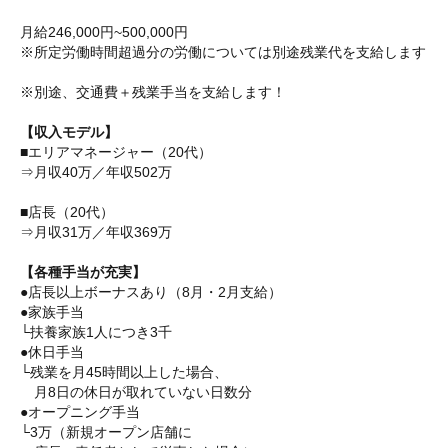
月給246,000円~500,000円
※所定労働時間超過分の労働については別途残業代を支給します
※別途、交通費＋残業手当を支給します！
【収入モデル】
■エリアマネージャー（20代）
⇒月収40万／年収502万
■店長（20代）
⇒月収31万／年収369万
【各種手当が充実】
●店長以上ボーナスあり（8月・2月支給）
●家族手当
└扶養家族1人につき3千
●休日手当
└残業を月45時間以上した場合、
月8日の休日が取れていない日数分
●オープニング手当
└3万（新規オープン店舗に