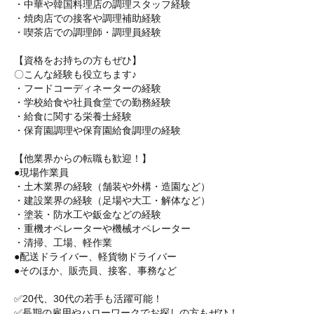
・中華や韓国料理店の調理スタッフ経験
・焼肉店での接客や調理補助経験
・喫茶店での調理師・調理員経験
【資格をお持ちの方もぜひ】
〇こんな経験も役立ちます♪
・フードコーディネーターの経験
・学校給食や社員食堂での勤務経験
・給食に関する栄養士経験
・保育園調理や保育園給食調理の経験
【他業界からの転職も歓迎！】
●現場作業員
・土木業界の経験（舗装や外構・造園など）
・建設業界の経験（足場や大工・解体など）
・塗装・防水工や鈑金などの経験
・重機オペレーターや機械オペレーター
・清掃、工場、軽作業
●配送ドライバー、軽貨物ドライバー
●そのほか、販売員、接客、事務など
✅20代、30代の若手も活躍可能！
✅長期の雇用やハローワークでお探しの方もぜひ！