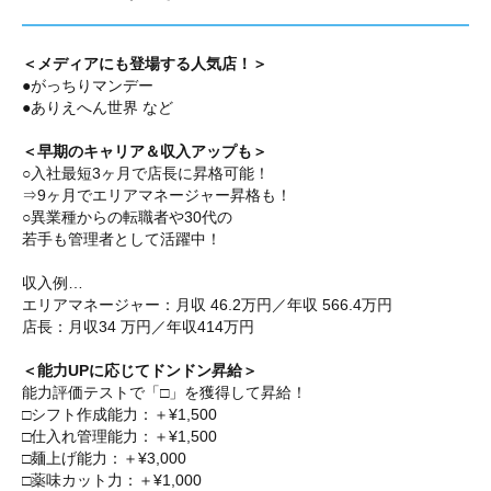
＜メディアにも登場する人気店！＞
●がっちりマンデー
●ありえへん世界 など
＜早期のキャリア＆収入アップも＞
○入社最短3ヶ月で店長に昇格可能！
⇒9ヶ月でエリアマネージャー昇格も！
○異業種からの転職者や30代の
若手も管理者として活躍中！
収入例…
エリアマネージャー：月収 46.2万円／年収 566.4万円
店長：月収34 万円／年収414万円
＜能力UPに応じてドンドン昇給＞
能力評価テストで「□」を獲得して昇給！
□シフト作成能力：＋¥1,500
□仕入れ管理能力：＋¥1,500
□麺上げ能力：＋¥3,000
□薬味カット力：＋¥1,000