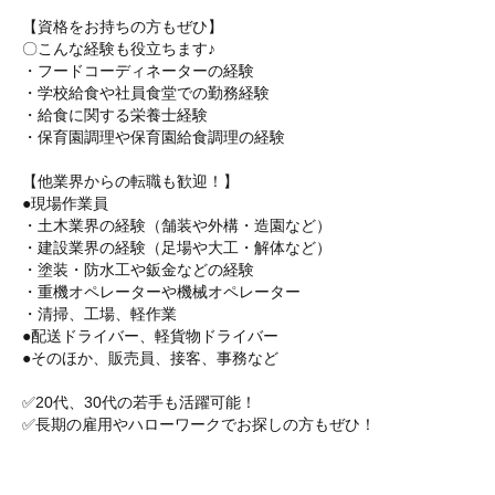
【資格をお持ちの方もぜひ】
〇こんな経験も役立ちます♪
・フードコーディネーターの経験
・学校給食や社員食堂での勤務経験
・給食に関する栄養士経験
・保育園調理や保育園給食調理の経験
【他業界からの転職も歓迎！】
●現場作業員
・土木業界の経験（舗装や外構・造園など）
・建設業界の経験（足場や大工・解体など）
・塗装・防水工や鈑金などの経験
・重機オペレーターや機械オペレーター
・清掃、工場、軽作業
●配送ドライバー、軽貨物ドライバー
●そのほか、販売員、接客、事務など
✅20代、30代の若手も活躍可能！
✅長期の雇用やハローワークでお探しの方もぜひ！