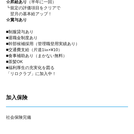
☆昇給あり
（半年に一回）
┗規定の評価項目をクリアで
翌月の基本給アップ！
☆賞与あり
■制服貸与あり
■退職金制度あり
■幹部候補採用（管理職登用実績あり）
■交通費支給（片道1㎞×¥10）
■食事補助あり（まかない無料）
■茶髪OK
■福利厚生の充実化を図る
「リロクラブ」に加入中！
加入保険
社会保険完備