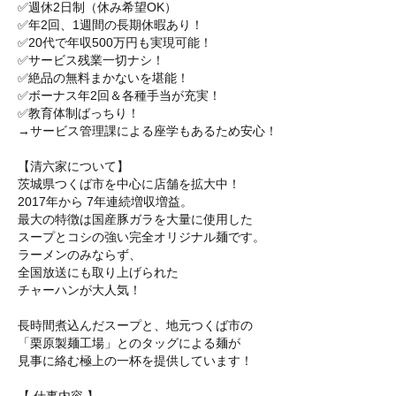
✅週休2日制（休み希望OK）
✅年2回、1週間の長期休暇あり！
✅20代で年収500万円も実現可能！
✅サービス残業一切ナシ！
✅絶品の無料まかないを堪能！
✅ボーナス年2回＆各種手当が充実！
✅教育体制ばっちり！
→サービス管理課による座学もあるため安心！
【清六家について】
茨城県つくば市を中心に店舗を拡大中！
2017年から 7年連続増収増益。
最大の特徴は国産豚ガラを大量に使用した
スープとコシの強い完全オリジナル麺です。
ラーメンのみならず、
全国放送にも取り上げられた
チャーハンが大人気！
長時間煮込んだスープと、地元つくば市の
「栗原製麺工場」とのタッグによる麺が
見事に絡む極上の一杯を提供しています！