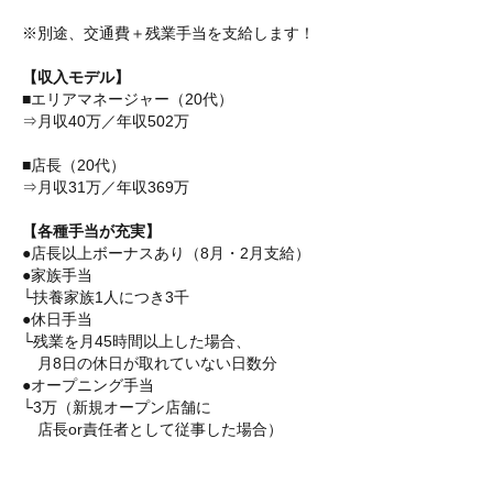
※別途、交通費＋残業手当を支給します！
【収入モデル】
■エリアマネージャー（20代）
⇒月収40万／年収502万
■店長（20代）
⇒月収31万／年収369万
【各種手当が充実】
●店長以上ボーナスあり（8月・2月支給）
●家族手当
└扶養家族1人につき3千
●休日手当
└残業を月45時間以上した場合、
月8日の休日が取れていない日数分
●オープニング手当
└3万（新規オープン店舗に
店長or責任者として従事した場合）