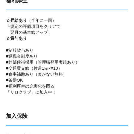
福利厚生
☆昇給あり
（半年に一回）
┗規定の評価項目をクリアで
翌月の基本給アップ！
☆賞与あり
■制服貸与あり
■退職金制度あり
■幹部候補採用（管理職登用実績あり）
■交通費支給（片道1㎞×¥10）
■食事補助あり（まかない無料）
■茶髪OK
■福利厚生の充実化を図る
「リロクラブ」に加入中！
加入保険