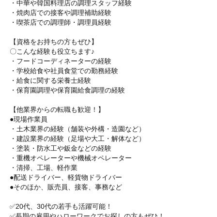
・中華や韓国料理店の調理スタッフ経験
・焼肉店での接客や調理補助経験
・喫茶店での調理師・調理員経験
【資格をお持ちの方もぜひ】
〇こんな経験も役立ちます♪
・フードコーディネーターの経験
・学校給食や社員食堂での勤務経験
・給食に関する栄養士経験
・保育園調理や保育園給食調理の経験
【他業界からの転職も歓迎！】
●現場作業員
・土木業界の経験（舗装や外構・造園など）
・建設業界の経験（足場や大工・解体など）
・塗装・防水工や鈑金などの経験
・重機オペレーターや機械オペレーター
・清掃、工場、軽作業
●配送ドライバー、軽貨物ドライバー
●そのほか、販売員、接客、事務など
✅20代、30代の若手も活躍可能！
✅長期の雇用やハローワークでお探しの方もぜひ！