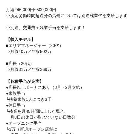
月給246,000円~500,000円
※所定労働時間超過分の労働については別途残業代を支給します
※別途、交通費＋残業手当を支給します！
【収入モデル】
■エリアマネージャー（20代）
⇒月収40万／年収502万
■店長（20代）
⇒月収31万／年収369万
【各種手当が充実】
●店長以上ボーナスあり（8月・2月支給）
●家族手当
└扶養家族1人につき3千
●休日手当
└残業を月45時間以上した場合、
月8日の休日が取れていない日数分
●オープニング手当
└3万（新規オープン店舗に