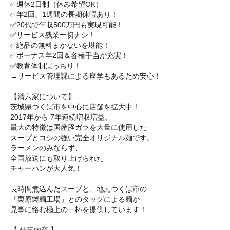
✅週休2日制（休み希望OK）
✅年2回、1週間の長期休暇あり！
✅20代で年収500万円も実現可能！
✅サービス残業一切ナシ！
✅絶品の無料まかないを堪能！
✅ボーナス年2回＆各種手当が充実！
✅教育体制ばっちり！
→サービス管理課による座学もあるため安心！
【清六家について】
茨城県つくば市を中心に店舗を拡大中！
2017年から 7年連続増収増益。
最大の特徴は国産豚ガラを大量に使用した
スープとコシの強い完全オリジナル麺です。
ラーメンのみならず、
全国放送にも取り上げられた
チャーハンが大人気！
長時間煮込んだスープと、地元つくば市の
「栗原製麺工場」とのタッグによる麺が
見事に絡む極上の一杯を提供しています！