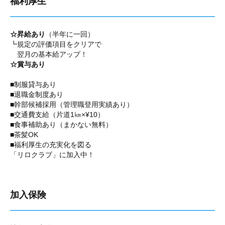
福利厚生
☆昇給あり
（半年に一回）
┗規定の評価項目をクリアで
翌月の基本給アップ！
☆賞与あり
■制服貸与あり
■退職金制度あり
■幹部候補採用（管理職登用実績あり）
■交通費支給（片道1㎞×¥10）
■食事補助あり（まかない無料）
■茶髪OK
■福利厚生の充実化を図る
「リロクラブ」に加入中！
加入保険