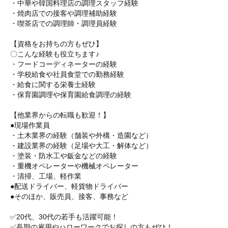
・中華や韓国料理店の調理スタッフ経験
・焼肉店での接客や調理補助経験
・喫茶店での調理師・調理員経験
【資格をお持ちの方もぜひ】
〇こんな経験も役立ちます♪
・フードコーディネーターの経験
・学校給食や社員食堂での勤務経験
・給食に関する栄養士経験
・保育園調理や保育園給食調理の経験
【他業界からの転職も歓迎！】
●現場作業員
・土木業界の経験（舗装や外構・造園など）
・建設業界の経験（足場や大工・解体など）
・塗装・防水工や鈑金などの経験
・重機オペレーターや機械オペレーター
・清掃、工場、軽作業
●配送ドライバー、軽貨物ドライバー
●そのほか、販売員、接客、事務など
✅20代、30代の若手も活躍可能！
✅長期の雇用やハローワークでお探しの方もぜひ！