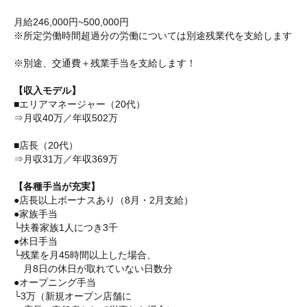
月給246,000円~500,000円
※所定労働時間超過分の労働については別途残業代を支給します
※別途、交通費＋残業手当を支給します！
【収入モデル】
■エリアマネージャー（20代）
⇒月収40万／年収502万
■店長（20代）
⇒月収31万／年収369万
【各種手当が充実】
●店長以上ボーナスあり（8月・2月支給）
●家族手当
└扶養家族1人につき3千
●休日手当
└残業を月45時間以上した場合、
月8日の休日が取れていない日数分
●オープニング手当
└3万（新規オープン店舗に