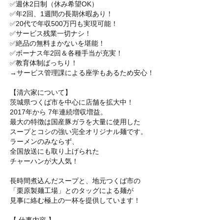
✅週休2日制（休み希望OK）
✅年2回、1週間の長期休暇あり！
✅20代で年収500万円も実現可能！
✅サービス残業一切ナシ！
✅絶品の無料まかないを堪能！
✅ボーナス年2回＆各種手当が充実！
✅教育体制ばっちり！
→サービス管理課による座学もあるため安心！
【清六家について】
茨城県つくば市を中心に店舗を拡大中！
2017年から 7年連続増収増益。
最大の特徴は国産豚ガラを大量に使用した
スープとコシの強い完全オリジナル麺です。
ラーメンのみならず、
全国放送にも取り上げられた
チャーハンが大人気！
長時間煮込んだスープと、地元つくば市の
「栗原製麺工場」とのタッグによる麺が
見事に絡む極上の一杯を提供しています！