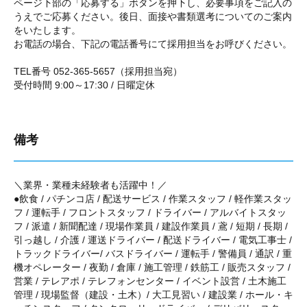
ページ下部の「応募する」ボタンを押下し、必要事項をご記入の
うえでご応募ください。後日、面接や書類選考についてのご案内
をいたします。
お電話の場合、下記の電話番号にて採用担当をお呼びください。
TEL番号 052-365-5657（採用担当宛）
受付時間 9:00～17:30 / 日曜定休
備考
＼業界・業種未経験者も活躍中！／
●飲食 / パチンコ店 / 配送サービス / 作業スタッフ / 軽作業スタッ
フ / 運転手 / フロントスタッフ / ドライバー / アルバイトスタッ
フ / 派遣 / 新聞配達 / 現場作業員 / 建設作業員 / 鳶 / 短期 / 長期 /
引っ越し / 介護 / 運送ドライバー / 配送ドライバー / 電気工事士 /
トラックドライバー/ バスドライバー / 運転手 / 警備員 / 通訳 / 重
機オペレーター / 夜勤 / 倉庫 / 施工管理 / 鉄筋工 / 販売スタッフ /
営業 / テレアポ / テレフォンセンター / イベント設営 / 土木施工
管理 / 現場監督（建設・土木）/ 大工見習い / 建設業 / ホール・キ