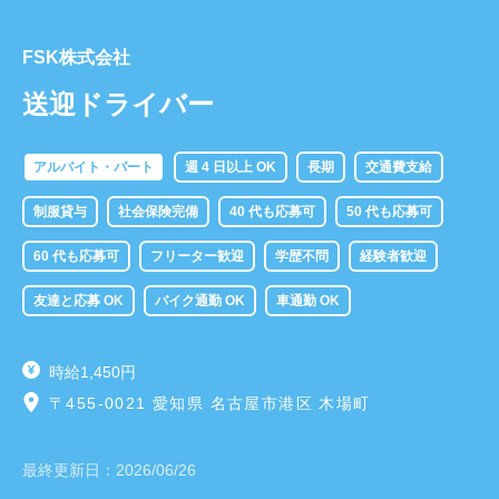
FSK株式会社
送迎ドライバー
アルバイト・パート
週 4 日以上 OK
長期
交通費支給
制服貸与
社会保険完備
40 代も応募可
50 代も応募可
60 代も応募可
フリーター歓迎
学歴不問
経験者歓迎
友達と応募 OK
バイク通勤 OK
車通勤 OK
時給1,450円
〒455-0021 愛知県 名古屋市港区 木場町
最終更新日：
2026/06/26