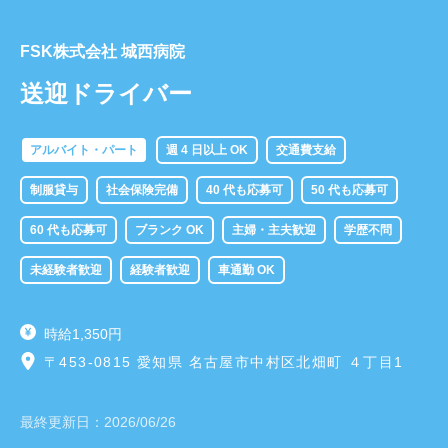
FSK株式会社 城西病院
送迎ドライバー
アルバイト・パート
週 4 日以上 OK
交通費支給
制服貸与
社会保険完備
40 代も応募可
50 代も応募可
60 代も応募可
ブランク OK
主婦・主夫歓迎
学歴不問
未経験者歓迎
経験者歓迎
車通勤 OK
時給1,350円
〒453-0815 愛知県 名古屋市中村区北畑町 ４丁目1
最終更新日：
2026/06/26