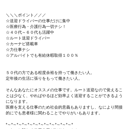
＼＼＼ポイント／／／
☆送迎ドライバーの仕事だけに集中
☆医療行為・介護行為一切ナシ！
☆４０代～６０代も活躍中
☆ルート送迎ドライバー
☆カーナビ搭載車
☆力仕事ナシ
☆アルバイトでも有給休暇取得１００％
５０代の方である程度余裕を持って働きたい人。
定年後の生活に張りをもって働きたい人。
そんなあなたにオススメの仕事です。ルート送迎なので覚えるこ
とは少なく、やればやるほど効率よく送迎することができるよう
になります。
医療を支える仕事のため社会的意義もありますし、なにより間接
的にでも患者様に関わることでやりがいもあります。
*～*～*～*～*～*～*～*～*～*～*～*～*