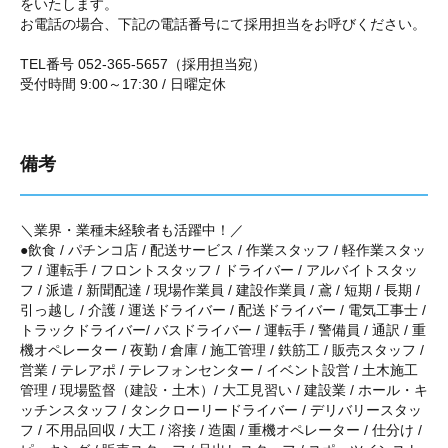
をいたします。
お電話の場合、下記の電話番号にて採用担当をお呼びください。
TEL番号 052-365-5657（採用担当宛）
受付時間 9:00～17:30 / 日曜定休
備考
＼業界・業種未経験者も活躍中！／
●飲食 / パチンコ店 / 配送サービス / 作業スタッフ / 軽作業スタッ
フ / 運転手 / フロントスタッフ / ドライバー / アルバイトスタッ
フ / 派遣 / 新聞配達 / 現場作業員 / 建設作業員 / 鳶 / 短期 / 長期 /
引っ越し / 介護 / 運送ドライバー / 配送ドライバー / 電気工事士 /
トラックドライバー/ バスドライバー / 運転手 / 警備員 / 通訳 / 重
機オペレーター / 夜勤 / 倉庫 / 施工管理 / 鉄筋工 / 販売スタッフ /
営業 / テレアポ / テレフォンセンター / イベント設営 / 土木施工
管理 / 現場監督（建設・土木）/ 大工見習い / 建設業 / ホール・キ
ッチンスタッフ / タンクローリードライバー / デリバリースタッ
フ / 不用品回収 / 大工 / 溶接 / 造園 / 重機オペレーター / 仕分け /