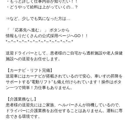
・もっと詳しく仕事内容が知りたい！！
・どうやって給料は上がっていくの…？
⇒など、少しでも気になった方は…
「 「応募先へ進む」 」 ボタンから
情報もりだくさんの公式採用ページへGO！！
*～*～*～*～*～*～*～*～*～*～*～*～*
送迎ドライバーとして、患者様のご自宅から透析施設や老人保健
施設への送迎をお任せします。
【カーナビ・リフト完備】
送迎車にはカーナビが搭載されているので安心。車いすの昇降を
サポートする“電動リフト”も備え付けられています！操作はボタ
ン一つで簡単！力仕事もありません。
【介護業務なし】
患者様の送迎先にはご家族、ヘルパーさんが待機しているので、
ドライバーに介護業務をお任せすることはありません。運転に専
念できる環境です。