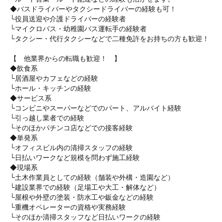
◆バスドライバーやタクシードライバーの経験も可！
└役員送迎や介護ドライバーの経験者
└マイクロバス・幼稚園バス運転手の経験者
└タクシー・代行タクシーなどで二種免許をお持ちの方も歓迎！
【 他業界からの転職も歓迎！ 】
◆飲食系
└居酒屋やカフェなどの経験
└ホール・キッチンの経験
◆サービス系
└コンビニやスーパーなどでのパート、アルバイト経験
└引っ越し業者での経験
└そのほかパチンコ店などでの接客経験
◆単発系
└オフィスビル内の清掃スタッフの経験
└日払いワークなど規模を問わず施工経験
◆現場系
└土木作業員としての経験（舗装や外構・造園など）
└建設業界での経験（足場工や大工・解体など）
└屋根や外壁の塗装・防水工や鈑金などの経験
└重機オペレーターの資格や実務経験
└そのほか清掃スタッフなど日払いワークの経験