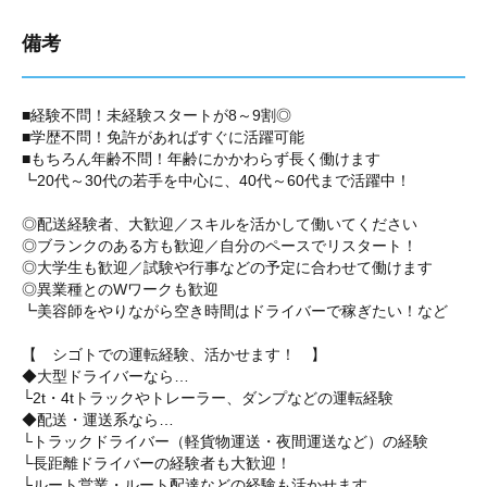
備考
■経験不問！未経験スタートが8～9割◎
■学歴不問！免許があればすぐに活躍可能
■もちろん年齢不問！年齢にかかわらず長く働けます
┗20代～30代の若手を中心に、40代～60代まで活躍中！
◎配送経験者、大歓迎／スキルを活かして働いてください
◎ブランクのある方も歓迎／自分のペースでリスタート！
◎大学生も歓迎／試験や行事などの予定に合わせて働けます
◎異業種とのWワークも歓迎
┗美容師をやりながら空き時間はドライバーで稼ぎたい！など
【 シゴトでの運転経験、活かせます！ 】
◆大型ドライバーなら…
└2t・4tトラックやトレーラー、ダンプなどの運転経験
◆配送・運送系なら…
└トラックドライバー（軽貨物運送・夜間運送など）の経験
└長距離ドライバーの経験者も大歓迎！
└ルート営業・ルート配達などの経験も活かせます。