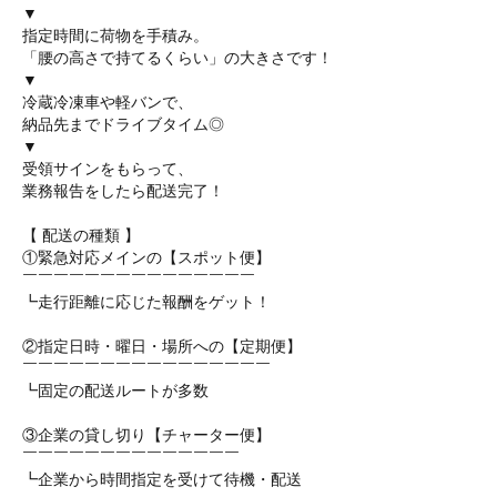
▼
指定時間に荷物を手積み。
「腰の高さで持てるくらい」の大きさです！
▼
冷蔵冷凍車や軽バンで、
納品先までドライブタイム◎
▼
受領サインをもらって、
業務報告をしたら配送完了！
【 配送の種類 】
①緊急対応メインの【スポット便】
￣￣￣￣￣￣￣￣￣￣￣￣￣￣￣
┗走行距離に応じた報酬をゲット！
②指定日時・曜日・場所への【定期便】
￣￣￣￣￣￣￣￣￣￣￣￣￣￣￣￣
┗固定の配送ルートが多数
③企業の貸し切り【チャーター便】
￣￣￣￣￣￣￣￣￣￣￣￣￣￣
┗企業から時間指定を受けて待機・配送