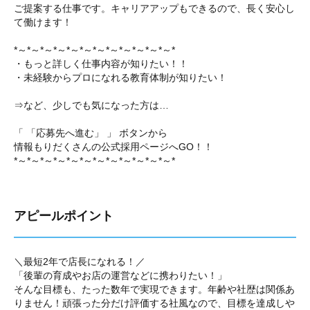
ご提案する仕事です。キャリアアップもできるので、長く安心し
て働けます！
*～*～*～*～*～*～*～*～*～*～*～*～*
・もっと詳しく仕事内容が知りたい！！
・未経験からプロになれる教育体制が知りたい！
⇒など、少しでも気になった方は…
「 「応募先へ進む」 」 ボタンから
情報もりだくさんの公式採用ページへGO！！
*～*～*～*～*～*～*～*～*～*～*～*～*
アピールポイント
＼最短2年で店長になれる！／
「後輩の育成やお店の運営などに携わりたい！」
そんな目標も、たった数年で実現できます。年齢や社歴は関係あ
りません！頑張った分だけ評価する社風なので、目標を達成しや