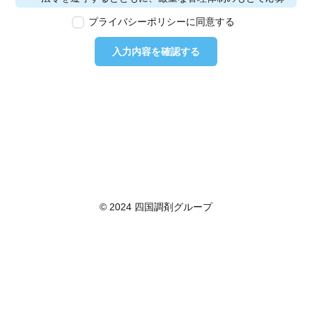
者の個人情報の保護を行います。なお、本ポリシーは、
プライバシーポリシーに同意する
本ウェブサイトで取得する個人情報に限り適用されるも
のとします。
入力内容を確認する
第2条　個人情報の定義
本ポリシーにおいて「個人情報」とは、個人情報保護法
に定める「個人情報」を指し、生存する個人に関する情
報であって、当該情報に含まれる氏名、生年月日その他
の記述等により特定の個人を識別できるもの又は個人識
別符号が含まれるものを指します。また、本ポリシーに
おいて「個人データ」とは、個人情報保護法に定める
「個人データ」、すなわち個人情報データベース等を構
成する個人情報をいい、「保有個人データ」とは、個人
情報保護法に定める「保有個人データ」、すなわち個人
© 2024 四国調剤グループ
情報取扱事業者が、開示、内容の訂正、追加又は削除、
利用の停止、消去及び第三者への提供の停止を行うこと
のできる権限を有する個人データであって、その存否が
明らかになることにより公益その他の利益が害されるも
のとして政令で定めるもの以外のものをいいます。
第3条　個人情報の取得
当社は、個人情報を取得する際は、個人情報保護法律そ