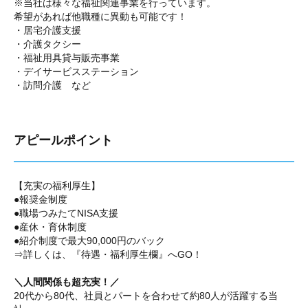
※当社は様々な福祉関連事業を行っています。
希望があれば他職種に異動も可能です！
・居宅介護支援
・介護タクシー
・福祉用具貸与販売事業
・デイサービスステーション
・訪問介護 など
アピールポイント
【充実の福利厚生】
●報奨金制度
●職場つみたてNISA支援
●産休・育休制度
●紹介制度で最大90,000円のバック
⇒詳しくは、『待遇・福利厚生欄』へGO！
＼人間関係も超充実！／
20代から80代、社員とパートを合わせて約80人が活躍する当