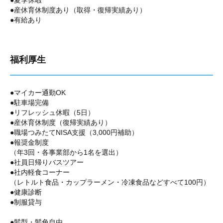
●夏季休暇
●産休育休制度あり（取得・復帰実績あり）
●有給あり
福利厚生
●マイカー通勤OK
●駐車場完備
●リフレッシュ休暇（5日）
●産休育休制度（復帰実績あり）
●職場つみたてNISA支援（3,000円補助）
●報奨金制度
（年3回・各事業部から1名を選出）
●社員日帰りバスツアー
●社内軽食コーナー
（レトルト食品・カップラーメン・冷凍食品などすべて100円）
●健康診断
●制服貸与
●髪型・髪色自由