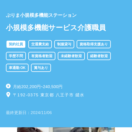
ぷりま小規模多機能ステーション
小規模多機能サービス介護職員
契約社員
交通費支給
制服貸与
資格取得支援あり
学歴不問
有資格者歓迎
未経験者歓迎
経験者歓迎
車通勤 OK
賞与あり
月給202,200円~240,500円
〒192-0375 東京都 八王子市 鑓水
最終更新日：
2024/11/06