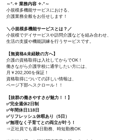
～°˖✧ 業務内容 ✧˖°～
小規模多機能サービスにおける、
介護業務全般をお任せします！
＼小規模多機能サービスとは？／
小規模でデイサービスや訪問介護などを組み合わせ、
生活の支援や機能訓練を行うサービスです。
【無資格&未経験の方へ】
介護の資格取得は入社してからでOK！
働きながら介護学校に通学したい方には、
月￥202,200を保証！
資格取得についての詳しい情報は、
ページ下部へスクロール！！
【抜群の働きやすさが魅力！！】
✅完全週休2日制
✅年間休日118日
✅リフレッシュ休暇あり（5日）
✅無理なく子育てとの両立が叶う！
⇒正社員でも週4日勤務、時短勤務OK