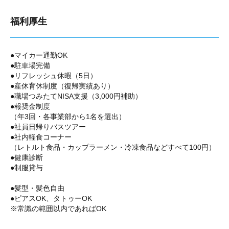
福利厚生
●マイカー通勤OK
●駐車場完備
●リフレッシュ休暇（5日）
●産休育休制度（復帰実績あり）
●職場つみたてNISA支援（3,000円補助）
●報奨金制度
（年3回・各事業部から1名を選出）
●社員日帰りバスツアー
●社内軽食コーナー
（レトルト食品・カップラーメン・冷凍食品などすべて100円）
●健康診断
●制服貸与
●髪型・髪色自由
●ピアスOK、タトゥーOK
※常識の範囲以内であればOK