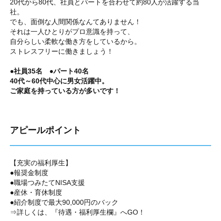
20代から80代、社員とパートを合わせて約80人が活躍する当
社。
でも、面倒な人間関係なんてありません！
それは一人ひとりがプロ意識を持って、
自分らしい柔軟な働き方をしているから。
ストレスフリーに働きましょう！
●社員35名 ●パート40名
40代～60代中心に男女活躍中。
ご家庭を持っている方が多いです！
アピールポイント
【充実の福利厚生】
●報奨金制度
●職場つみたてNISA支援
●産休・育休制度
●紹介制度で最大90,000円のバック
⇒詳しくは、『待遇・福利厚生欄』へGO！