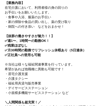
【業務内容】
在宅介護において、利用者様の身の回りの
お手伝いをお願いいたします。
・食事や入浴、服薬のお手伝い
・家の掃除や食品の買い出し、薬の受け取り
・病院への付き添い などをおまかせ！
【抜群の働きやすさが魅力！！】
✅週1〜、1時間〜の勤務OK！
✅残業ほぼなし
✅月30時間の勤務でリフレッシュ休暇あり（5日連休）
✅正社員への登用も可能
※当社は様々な福祉関連事業を行っています。
希望があれば他職種に異動も可能です！
・居宅介護支援
・介護タクシー
・福祉用具貸与販売事業
・デイサービスステーション
・小規模多機能サービスステーション など
＼人間関係も超充実！／