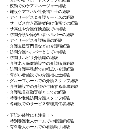
・障がい者サポートスタッフの経験
・夜勤でのケアマネージャー経験
・施設ケアマネや社会福祉士の経験
・デイサービス＆介護サービスの経験
・サービス付き高齢者向け住宅での経験
・サ高住や介護保険施設での経験
・訪問介護や障がい者ヘルパーの経験
・デイサービス介護職員の経験
・介護支援専門員などの介護職経験
・訪問介護ヘルパーとしての経験
・訪問リハビリ介護職の経験
・介護老人保健施設での介護職員経験
・訪問介護事務所での幅広い介護経験
・障がい者施設での介護福祉士経験
・グループホームでの介護スタッフ経験
・介護施設での介護や付随する事務経験
・介護職員夜勤専従としての経験
・特養や老健訪問介護スタッフ経験
・各施設でのサービス管理責任者経験
＜下記の経験にも注目！＞
・特別養護老人ホームでの看護師経験
・有料老人ホームでの看護助手経験