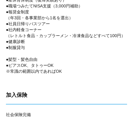
●産休育休制度（復帰実績あり）
●職場つみたてNISA支援（3,000円補助）
●報奨金制度
（年3回・各事業部から1名を選出）
●社員日帰りバスツアー
●社内軽食コーナー
（レトルト食品・カップラーメン・冷凍食品などすべて100円）
●健康診断
●制服貸与
●髪型・髪色自由
●ピアスOK、タトゥーOK
※常識の範囲以内であればOK
加入保険
社会保険完備