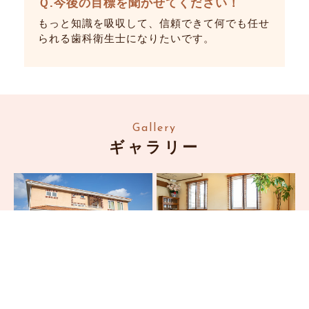
Ｑ.今後の目標を聞かせてください！
患者さんやスタッフ、先生とのコミュニケーシ
えて話が盛り上がるときもあるので、楽しく仕
もっと知識を吸収して、信頼できて何でも任せ
ョンが多く、明るく和気あいあいと仕事に取り
事ができる環境だと思います。患者さんにも
られる歯科衛生士になりたいです。
組むことができるところです。診療室を間近で
「いけだ歯科は雰囲気がとてもいいね」と言わ
見ていて「患者さんそれぞれに寄り添った丁寧
れるくらい、あたたかみのあるところが好きで
な治療をしている場所なんだな」と感じていま
す。
す。それも大きな魅力ではないでしょうか。
Q.患者さんと接するとき、心がけている
ことを教えてください。
Gallery
そうですね。常に一つひとつにベストを尽くす
ギャラリー
ように心がけています。