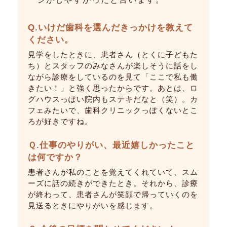
します。
Q.いけだ歯科を選んだ理由を教えてくだ
Q.歯科助手の仕事をはじめたきっかけは
さい。
Q.いけだ歯科を選んだきっかけを教えて
何ですか？
Q.いけだ歯科を選んだ理由は何ですか？
仕事を探していたとき、ちょうどいけだ歯科の
ください。
求人を見かけました。ホームページで楽しそう
仲のよい友達が、歯科クリニックで働いている
ホームページから、院内の雰囲気の良さが伝わ
見学をしたときに、患者さん（とくに子どもた
な雰囲気を感じ、応募したのを覚えています。
のを聞いて。「面白そうだな、私もやってみた
ってきたからです。「ここなら安心して働けそ
ち）とスタッフのみなさんが楽しそうに話をし
入職後も毎日楽しくて（笑）。ここで働けてよ
いな」と思ったのがきっかけです！いけだ歯科
う！」と思いましたね。迷わず応募しました！
ながら診療をしているのを見て「ここで私も働
かったです！
がちょうど募集をかけていたので、応募しまし
きたい！」と強く思ったからです。あとは、ロ
た。
Ｑ.仕事のやりがいや嬉しかったことを教
グハウスっぽい院内もステキだなと（笑）。カ
Q.仕事のやりがい、嬉しかったことは何
えてください。
フェみたいで、歯科クリニックっぽくないとこ
Q.この仕事をしていて、嬉しいと感じる
ですか？
受付業務なので治療には直接携わらないのです
ろが好きですね。
瞬間はどんなときですか？
「どんな風に接したら患者さんにとって心地良
が、患者さんが治療を終え、喜ばれている姿を
いか」「どう動けばより効率が良いか」…など
自分の施術が、患者さんのためになったときで
見たときや何気ない気遣いに感謝されたとき
Ｑ.仕事のやりがい、最近嬉しかったこと
考えて行動したことが功を奏したとき。患者さ
す。「久保さんなら安心して歯を見てもらえ
は、私も嬉しいです。
は何ですか？
んからお礼を言われて、嬉しかったです。
る」と患者さんから言葉をいただけて、すごく
患者さんが私のことを覚えてくれていて、スム
嬉しかったです＼(≧ω≦)／
目立たない内容の仕事が多くても、日々学び工
ーズに話の続きができたとき。それから、診療
Q.今後の目標をお願いします！
夫を重ねていくことにより、もっとレベルアッ
が終わって、患者さんが笑顔で帰っていくのを
プできるように頑張ろうと思えます！
Q.「いけだ歯科のココが好き！」なとこ
まだまだ成長途中ですが、今より頑張って、少
見送るときにやりがいを感じます。
ろを教えてください。
しでも多くの患者さんの助けになれればと思い
Q.いけだ歯科の好きなところは？
ます。
スタッフみんなの仲のよさですかね。先生も交