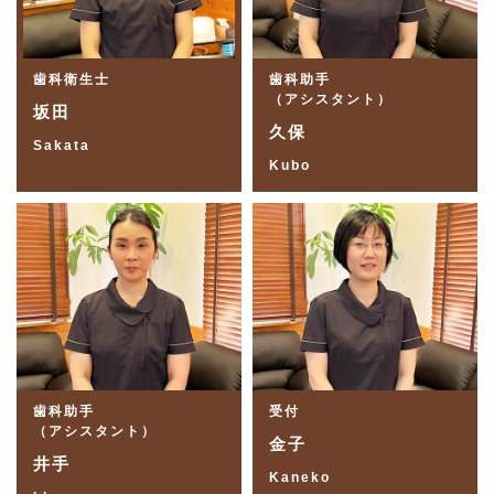
歯科衛生士
歯科助手
（アシスタント）
坂田
久保
Sakata
Kubo
歯科助手
受付
（アシスタント）
金子
井手
Kaneko