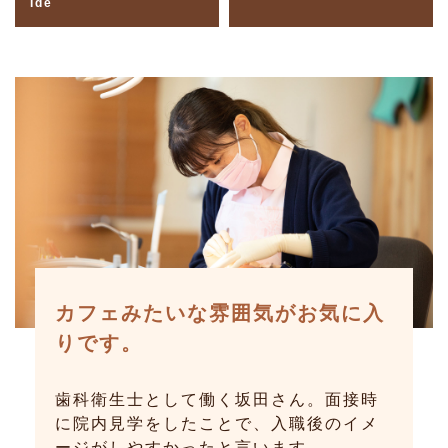
Ide
「いけだ歯科は雰囲気がいい」と
「ありがとう」と感謝されたとき
明るくて和気あいあいとしてい
カフェみたいな雰囲気がお気に入
患者さんにも褒められます。
が嬉しかったです！
る。ここで働けて良かったです。
りです。
歯科助手の久保さん。仕事をはじめた経
歯科助手として働く井手さん。やりがい
受付を担当している金子さん。スタッフ
歯科衛生士として働く坂田さん。面接時
緯やいけだ歯科の好きなところを聞きま
を持って楽しく働いていると言います。
同士の雰囲気の良さも、患者さんに寄り
に院内見学をしたことで、入職後のイメ
した。
添う姿勢も「いけだ歯科」の魅力だと話
ージがしやすかったと言います。