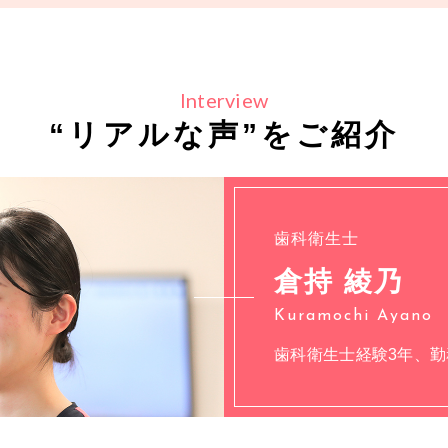
Interview
“リアルな声”をご紹介
歯科衛生士
倉持 綾乃
Kuramochi Ayano
歯科衛生士経験3年、勤