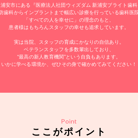
県浦安市にある『医療法人社団ウィズダム 新浦安ブライト歯科
防歯科からインプラントまで幅広い診療を行っている歯科医
「すべての人を幸せに」の理念のもと、
患者様はもちろんスタッフの幸せも追求しています。
実は当院、スタッフの育成にかなりの自信あり。
ベテランスタッフを多数輩出しており、
“最高の新人教育機関”という自負もあります。
いかに学べる環境か、ぜひその身で確かめてみてください！
Point
ここがポイント