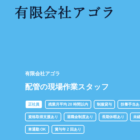
有限会社アゴラ
配管の現場作業スタッフ
正社員
残業月平均 20 時間以内
制服貸与
扶養手当あ
資格取得支援あり
退職金制度あり
長期休暇あり
未
車通勤 OK
賞与年 2 回あり