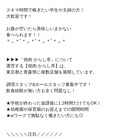
スキマ時間で稼ぎたい学生や主婦の方！
大歓迎です！
お腹が空いたら美味しいまかない
食べられます！！
＊.｡.＊ﾟ＊.｡.＊ﾟ＊.｡.＊ﾟ＊.｡.＊
▶▶▶「焼肉 からし亭」について
運営する【焼肉 からし亭】は、
東京都と青森県に複数店舗を展開しています。
調理スタッフ&ホールスタッフ募集中です！
飲食経験が無い方も全く問題なし！
★学校が終わった放課後に1.2時間だけでもOK！
★幼稚園や保育園のお迎えまでの隙間時間
★wワークで無駄なく働きたい方にも◎
＼＼＼＼＼注目／／／／／／