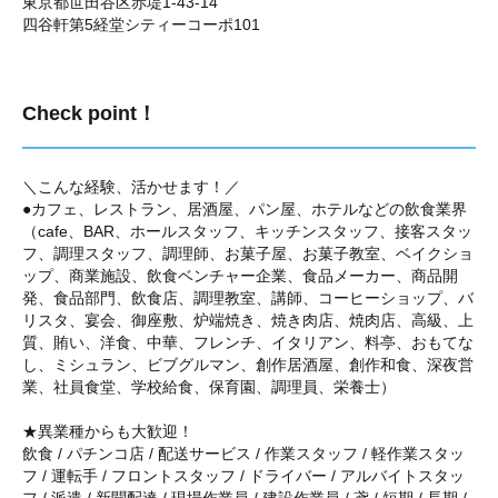
東京都世田谷区赤堤1-43-14
四谷軒第5経堂シティーコーポ101
Check point！
＼こんな経験、活かせます！／
●カフェ、レストラン、居酒屋、パン屋、ホテルなどの飲食業界
（cafe、BAR、ホールスタッフ、キッチンスタッフ、接客スタッ
フ、調理スタッフ、調理師、お菓子屋、お菓子教室、ベイクショ
ップ、商業施設、飲食ベンチャー企業、食品メーカー、商品開
発、食品部門、飲食店、調理教室、講師、コーヒーショップ、バ
リスタ、宴会、御座敷、炉端焼き、焼き肉店、焼肉店、高級、上
質、賄い、洋食、中華、フレンチ、イタリアン、料亭、おもてな
し、ミシュラン、ビブグルマン、創作居酒屋、創作和食、深夜営
業、社員食堂、学校給食、保育園、調理員、栄養士）
★異業種からも大歓迎！
飲食 / パチンコ店 / 配送サービス / 作業スタッフ / 軽作業スタッ
フ / 運転手 / フロントスタッフ / ドライバー / アルバイトスタッ