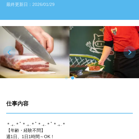
最終更新日：
2026/01/29
仕事内容
＊.｡.＊ﾟ＊.｡.＊ﾟ＊.｡.＊ﾟ＊.｡.＊
【年齢・経験不問】
週1日、1日1時間～OK！