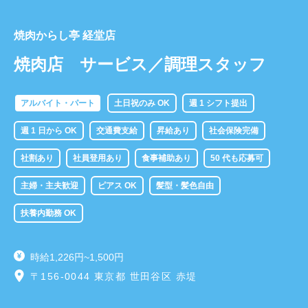
焼肉からし亭 経堂店
焼肉店 サービス／調理スタッフ
アルバイト・パート
土日祝のみ OK
週 1 シフト提出
週 1 日から OK
交通費支給
昇給あり
社会保険完備
社割あり
社員登用あり
食事補助あり
50 代も応募可
主婦・主夫歓迎
ピアス OK
髪型・髪色自由
扶養内勤務 OK
時給1,226円~1,500円
〒156-0044 東京都 世田谷区 赤堤