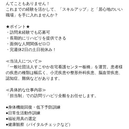
んてこともありません！
これまでの経験を活かして、「スキルアップ」と「居心地のいい
職場」を手に入れませんか？
★ポイント★
・訪問未経験でも応募可
・長期的にリハビリを提供できる
・面倒な人間関係ゼロ◎
・完週休2日の土日祝休み！
≪当法人について≫
「一般社団法人すこやか在宅看護センター板橋」を運営。患者様
の疾患の種類は幅広く、小児疾患や整形外科疾患、脳血管疾患、
認知症、難病などがあります。
≪具体的な仕事内容≫
「担当制」での訪問リハビリ全般をお任せします。
●身体機能回復・低下予防訓練
●日常生活動作訓練
●福祉用具の選定
●健康観察（バイタルチェックなど）