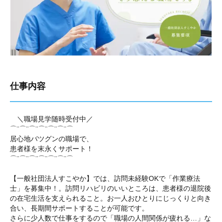
仕事内容
＼職場見学随時受付中／
⌒¨⌒¨⌒¨⌒¨⌒¨⌒¨⌒
居心地バツグンの職場で、
患者様を末永くサポート！
⌒¨⌒¨⌒¨⌒¨⌒¨⌒¨⌒
【一般社団法人すこやか】では、訪問未経験OKで「作業療法
士」を募集中！。訪問リハビリのいいところは、患者様の退院後
の在宅生活を支えられること。お一人おひとりにじっくりと向き
合い、長期間サポートすることが可能です。
さらに少人数で仕事をするので「職場の人間関係が疲れる…」な