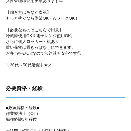
女性管理職登用実績あります◎
【働き方はあなた次第】
もっと稼ぐなら副業OK・WワークOK！
【必要なものはこちらで用意】
冷蔵庫使用OK＆電子レンジ使用OK。
さらに個人ロッカー・机あり！
重い荷物は置きっぱなしにできます。
お弁当持参OKなので節約派も安心です◎
＼30代～50代活躍中★／
必要資格・経験
■必須資格・経験■
作業療法士（OT）
職種経験3年程度