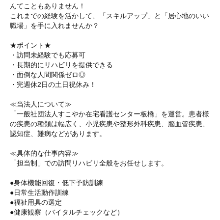
んてこともありません！
これまでの経験を活かして、「スキルアップ」と「居心地のいい
職場」を手に入れませんか？
★ポイント★
・訪問未経験でも応募可
・長期的にリハビリを提供できる
・面倒な人間関係ゼロ◎
・完週休2日の土日祝休み！
≪当法人について≫
「一般社団法人すこやか在宅看護センター板橋」を運営。患者様
の疾患の種類は幅広く、小児疾患や整形外科疾患、脳血管疾患、
認知症、難病などがあります。
≪具体的な仕事内容≫
「担当制」での訪問リハビリ全般をお任せします。
●身体機能回復・低下予防訓練
●日常生活動作訓練
●福祉用具の選定
●健康観察（バイタルチェックなど）