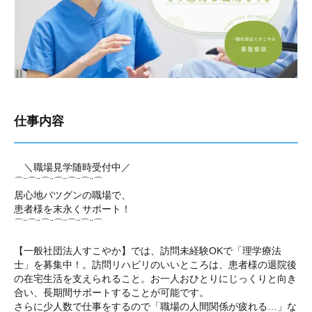
仕事内容
＼職場見学随時受付中／
⌒¨⌒¨⌒¨⌒¨⌒¨⌒¨⌒
居心地バツグンの職場で、
患者様を末永くサポート！
⌒¨⌒¨⌒¨⌒¨⌒¨⌒¨⌒
【一般社団法人すこやか】では、訪問未経験OKで「理学療法
士」を募集中！。訪問リハビリのいいところは、患者様の退院後
の在宅生活を支えられること。お一人おひとりにじっくりと向き
合い、長期間サポートすることが可能です。
さらに少人数で仕事をするので「職場の人間関係が疲れる…」な