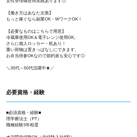
女性管理職登用実績あります◎
【働き方はあなた次第】
もっと稼ぐなら副業OK・WワークOK！
【必要なものはこちらで用意】
冷蔵庫使用OK＆電子レンジ使用OK。
さらに個人ロッカー・机あり！
重い荷物は置きっぱなしにできます。
お弁当持参OKなので節約派も安心です◎
＼30代～50代活躍中★／
必要資格・経験
■必須資格・経験■
理学療法士（PT）
職種経験3年程度