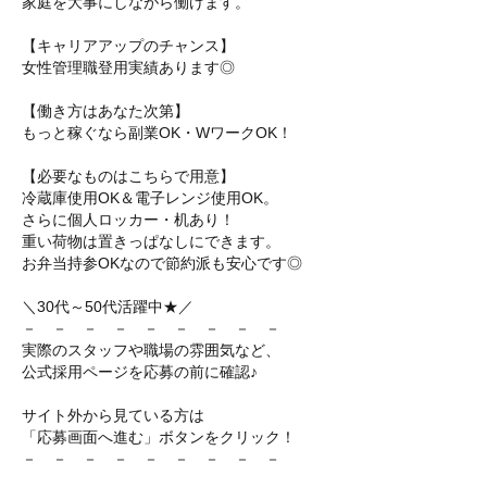
家庭を大事にしながら働けます。
【キャリアアップのチャンス】
女性管理職登用実績あります◎
【働き方はあなた次第】
もっと稼ぐなら副業OK・WワークOK！
【必要なものはこちらで用意】
冷蔵庫使用OK＆電子レンジ使用OK。
さらに個人ロッカー・机あり！
重い荷物は置きっぱなしにできます。
お弁当持参OKなので節約派も安心です◎
＼30代～50代活躍中★／
－ － － － － － － － －
実際のスタッフや職場の雰囲気など、
公式採用ページを応募の前に確認♪
サイト外から見ている方は
「応募画面へ進む」ボタンをクリック！
－ － － － － － － － －