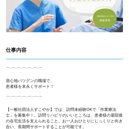
仕事内容
⌒¨⌒¨⌒¨⌒¨⌒¨⌒¨⌒
居心地バツグンの職場で、
患者様を末永くサポート！
⌒¨⌒¨⌒¨⌒¨⌒¨⌒¨⌒
【一般社団法人すこやか】では、訪問未経験OKで「作業療法
士」を募集中！。訪問リハビリのいいところは、患者様の退院後
の在宅生活を支えられること。お一人おひとりにじっくりと向き
合い、長期間サポートすることが可能です。