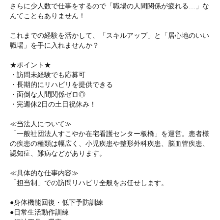
さらに少人数で仕事をするので「職場の人間関係が疲れる…」な
んてこともありません！
これまでの経験を活かして、「スキルアップ」と「居心地のいい
職場」を手に入れませんか？
★ポイント★
・訪問未経験でも応募可
・長期的にリハビリを提供できる
・面倒な人間関係ゼロ◎
・完週休2日の土日祝休み！
≪当法人について≫
「一般社団法人すこやか在宅看護センター板橋」を運営。患者様
の疾患の種類は幅広く、小児疾患や整形外科疾患、脳血管疾患、
認知症、難病などがあります。
≪具体的な仕事内容≫
「担当制」での訪問リハビリ全般をお任せします。
●身体機能回復・低下予防訓練
●日常生活動作訓練