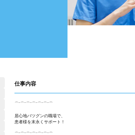
仕事内容
⌒¨⌒¨⌒¨⌒¨⌒¨⌒¨⌒
居心地バツグンの職場で、
患者様を末永くサポート！
⌒¨⌒¨⌒¨⌒¨⌒¨⌒¨⌒