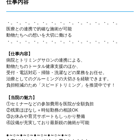
仕事内容
・。・。・。・。・。・。・。・。・。・。・。・。・。
医療との連携で的確な施術が可能
動物たちへの想いを大切に働ける
・。・。・。・。・。・。・。・。・。・。・。・。・。
【仕事内容】
病院とトリミングサロンの連携による、
動物たちのトータル健康支援のほか、
受付・電話対応・掃除・洗濯などの業務をお任せ。
治療としてのグルーミングの大切さを経験できます。
負担軽減のため「スピードトリミング」を推奨中です！
【当院の魅力】
①セミナーなどの参加費用を医院が全額負担
②残業ほぼなし＋時短勤務の相談OK
③お休みや育児サポートもしっかり整備
④設備が充実しており最新鋭の施術が可能
●～○～●～○～●～○～●～○～●～○