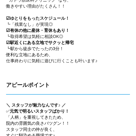
" カトウ獣医科クリニック "なら、
働きやすい理由がたくさん！！
☑
ゆとりをもったスケジュール！
┗「残業なし」が実現◎
☑有休の他に産休・育休もあり！
┗取得希望は気軽に相談OK◎
☑駅近くにある立地でサクッと帰宅
┗駅から徒歩でたったの3分！
便利な立地にあるため、
仕事終わりに気軽に遊びに行くことも叶います♪
アピールポイント
＼ スタッフが魅力なんです♪ ／
✅
元気で明るいスタッフばかり！
「人柄」を重視してきたため、
院内の雰囲気の良さバツグン！！
スタッフ同士の仲が良く、
すぐに馴染める職場です♪