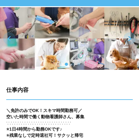
仕事内容
＼免許のみでOK！スキマ時間勤務可／
空いた時間で働く動物看護師さん、募集
∵∴∵∴∵∴∵∴∵∴∵∴∵∴∵∴∵∴∵
⭐1日4時間から勤務OKです♪
⭐残業なしで定時退社可！サクッと帰宅