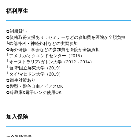
福利厚生
✿
制服貸与
✿
資格取得支援あり：セミナーなどの参加費を医院が全額負担
└軟部外科・神経外科などの実習参加
✿
海外研修：学会などの参加費を医院が全額負担
└アメリカ/オクエンドセンター（2015）
└オーストラリア/ガトン大学（2012～2014）
└台湾/国立屏東大学（2019）
└タイ/マヒドン大学（2019）
✿
衛生対策あり
✿
髪型・髪色自由／ピアスOK
✿
冷蔵庫&電子レンジ使用OK
加入保険