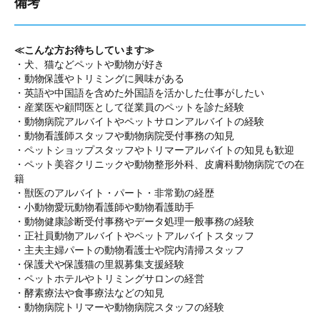
備考
≪こんな方お待ちしています≫
・犬、猫などペットや動物が好き
・動物保護やトリミングに興味がある
・英語や中国語を含めた外国語を活かした仕事がしたい
・産業医や顧問医として従業員のペットを診た経験
・動物病院アルバイトやペットサロンアルバイトの経験
・動物看護師スタッフや動物病院受付事務の知見
・ペットショップスタッフやトリマーアルバイトの知見も歓迎
・ペット美容クリニックや動物整形外科、皮膚科動物病院での在
籍
・獣医のアルバイト・パート・非常勤の経歴
・小動物愛玩動物看護師や動物看護助手
・動物健康診断受付事務やデータ処理一般事務の経験
・正社員動物アルバイトやペットアルバイトスタッフ
・主夫主婦パートの動物看護士や院内清掃スタッフ
・保護犬や保護猫の里親募集支援経験
・ペットホテルやトリミングサロンの経営
・酵素療法や食事療法などの知見
・動物病院トリマーや動物病院スタッフの経験