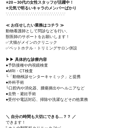
⭐20～30代の女性スタッフが活躍中！
⭐元気で明るいキャラのメンバーばかり
∵∴∵∴∵∴∵∴∵∴∵∴∵∴∵∴∵∴∵
≪ お任せしたい業務はコチラ ≫
動物看護師として問診などを行い、
獣医師のサポートをお願いします！
✅犬猫がメインのクリニック
✅ペットホテル・トリミングサロン併設
▶▶ 具体的な診療内容
●予防接種や内視鏡検査
●MRI・CT検査
└「動物検診センターキャミック」と提携
●外科手術
└口腔内や消化器、腫瘍摘出やヘルニアなど
●去勢・避妊手術
●受付や電話対応、掃除や洗濯などその他業務
＼ 自分の時間も大切にできる…？？ ／
できます！