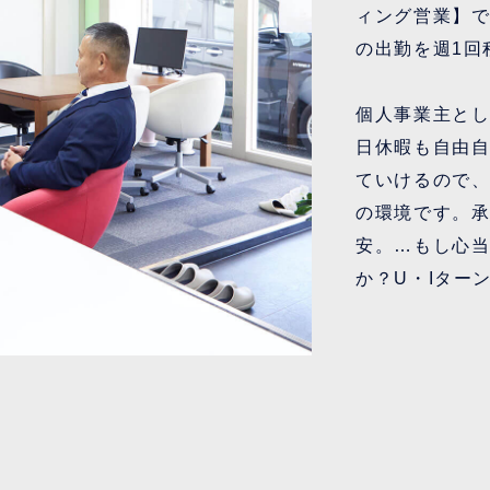
ィング営業】
の出勤を週1回
個人事業主と
日休暇も自由
ていけるので
の環境です。
安。…もし心
か？U・Iター