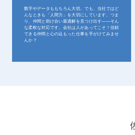
数字やデータももちろん大切。でも、当社ではど
んなときも「人間力」を大切にしています。つま
り、仲間と助け合い最適解を見つけ出す――そん
な柔軟な対応です。会社は人があってこそ！信頼
できる仲間と心の込もった仕事を手がけてみませ
んか？