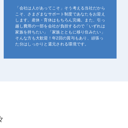
「会社は人があってこそ」そう考える当社だから
こそ、さまざまなサポート制度であなたをお迎え
します。産休・育休はもちろん完備。また、引っ
越し費用の一部を会社が負担するので「いずれは
家族を持ちたい」「家族とともに移り住みたい」
そんな方も大歓迎！年2回の賞与もあり、頑張っ
た分はしっかりと還元される環境です。