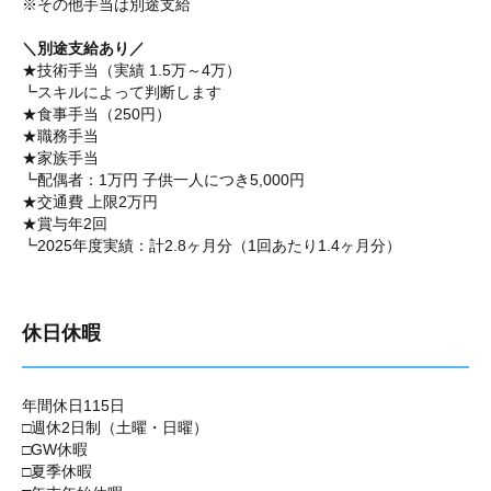
※その他手当は別途支給
＼別途支給あり／
★技術手当（実績 1.5万～4万）
┗スキルによって判断します
★食事手当（250円）
★職務手当
★家族手当
┗配偶者：1万円 子供一人につき5,000円
★交通費 上限2万円
★賞与年2回
┗2025年度実績：計2.8ヶ月分（1回あたり1.4ヶ月分）
休日休暇
年間休日115日
□週休2日制（土曜・日曜）
□GW休暇
□夏季休暇