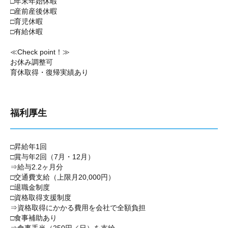
□年末年始休暇
□産前産後休暇
□育児休暇
□有給休暇
≪Check point！≫
お休み調整可
育休取得・復帰実績あり
福利厚生
□昇給年1回
□賞与年2回（7月・12月）
⇒給与2.2ヶ月分
□交通費支給（上限月20,000円）
□退職金制度
□資格取得支援制度
⇒資格取得にかかる費用を会社で全額負担
□食事補助あり