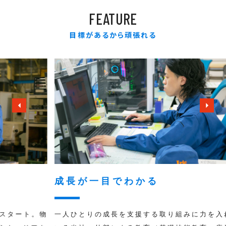
FEATURE
目標があるから頑張れる
成長が一目でわかる
頑
。物
一人ひとりの成長を支援する取り組みに力を入れて
賞