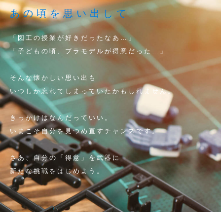
あの頃を思い出して
「図工の授業が好きだったなあ…」
「子どもの頃、プラモデルが得意だった…」
そんな懐かしい思い出も
いつしか忘れてしまっていたかもしれません。
きっかけはなんだっていい。
いまこそ自分を見つめ直すチャンスです。
さあ、自分の「得意」を武器に
新たな挑戦をはじめよう。