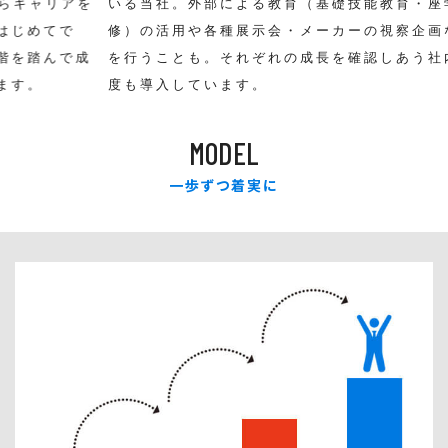
アを
いる当社。外部による教育（基礎技能教育・座学研
ク
で
修）の活用や各種展示会・メーカーの視察企画など
く
で成
を行うことも。それぞれの成長を確認しあう社内制
や
度も導入しています。
す
MODEL
一歩ずつ着実に