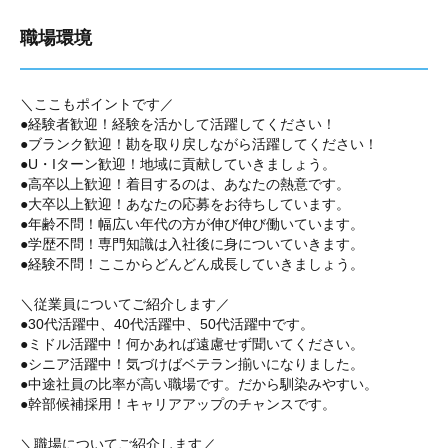
職場環境
＼ここもポイントです／
●経験者歓迎！経験を活かして活躍してください！
●ブランク歓迎！勘を取り戻しながら活躍してください！
●U・Iターン歓迎！地域に貢献していきましょう。
●高卒以上歓迎！着目するのは、あなたの熱意です。
●大卒以上歓迎！あなたの応募をお待ちしています。
●年齢不問！幅広い年代の方が伸び伸び働いています。
●学歴不問！専門知識は入社後に身についていきます。
●経験不問！ここからどんどん成長していきましょう。
＼従業員についてご紹介します／
●30代活躍中、40代活躍中、50代活躍中です。
●ミドル活躍中！何かあれば遠慮せず聞いてください。
●シニア活躍中！気づけばベテラン揃いになりました。
●中途社員の比率が高い職場です。だから馴染みやすい。
●幹部候補採用！キャリアアップのチャンスです。
＼職場についてご紹介します／