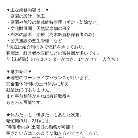
▼主な業務内容は…▼
・庭園の設計、施工
・庭園や施設の植栽維持管理（剪定・防除など）
・文化財庭園、天然記念物の保全
・樹木の診断、治療（樹木医資格保有者のみ）
・公共施設の芝生管理 など
└現在は紹介制のみで依頼を承っており、
客層は、経営者や医師などの富裕層が多いです♪
└【未経験】の方はメンターがつき、1年かけて一人立ち！
▼魅力紹介▼
★理想のワークライフバランスが叶います。
完全週休2日制の土日休みに加え、
残業はほぼありません。
また事前相談があれば有給取得も
もちろん可能です。
★休みたいも、働きたいもあなた次第。
繫忙期(9月～2月)には、
‘’希望者のみ’’土曜日の勤務が可能！
稼ぎたい方はこのような働き方ができる一方で、