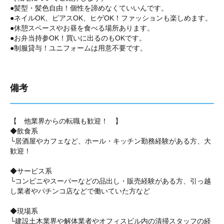
●髪型・髪色自由！個性を諦めなくていいんです。
●ネイルOK、ピアスOK、ヒゲOK！ファッションも楽しめます。
●休憩スペースやお昼を食べる場所あります。
●お弁当持参OK！買いに出るのもOKです。
●制服貸与！ユニフォームは用意不要です。
備考
【 他業界からの転職も歓迎！ 】
◆飲食系
└居酒屋やカフェなど、ホール・キッチン勤務経験がある方、大
歓迎！
◆サービス系
└コンビニやスーパーなどの品出し・販売経験がある方、引っ越
し業者やパチンコ店などで働いていた方など
◆現場系
└建設土木業界や解体業者やオフィスビル内の清掃スタッフの経