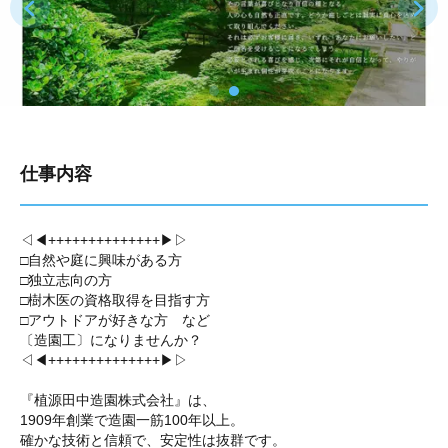
仕事内容
◁◀++++++++++++++▶▷
□自然や庭に興味がある方
□独立志向の方
□樹木医の資格取得を目指す方
□アウトドアが好きな方 など
〔造園工〕になりませんか？
◁◀++++++++++++++▶▷
『植源田中造園株式会社』は、
1909年創業で造園一筋100年以上。
確かな技術と信頼で、安定性は抜群です。