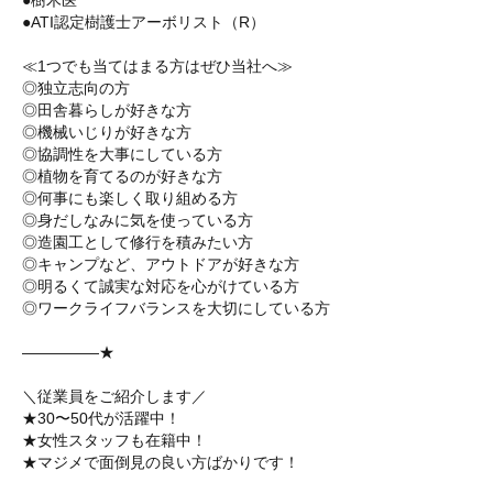
●樹木医
●ATI認定樹護士アーボリスト（R）
≪1つでも当てはまる方はぜひ当社へ≫
◎独立志向の方
◎田舎暮らしが好きな方
◎機械いじりが好きな方
◎協調性を大事にしている方
◎植物を育てるのが好きな方
◎何事にも楽しく取り組める方
◎身だしなみに気を使っている方
◎造園工として修行を積みたい方
◎キャンプなど、アウトドアが好きな方
◎明るくて誠実な対応を心がけている方
◎ワークライフバランスを大切にしている方
―――――★
＼従業員をご紹介します／
★30〜50代が活躍中！
★女性スタッフも在籍中！
★マジメで面倒見の良い方ばかりです！