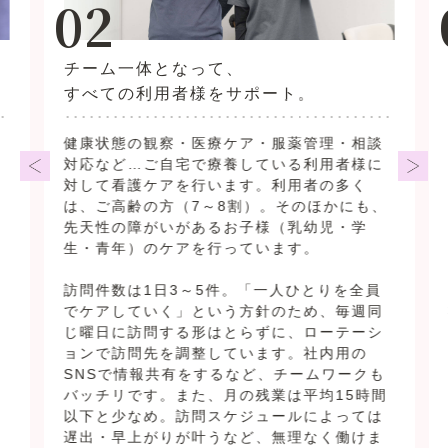
02
チーム一体となって、
すべての利用者様をサポート。
健康状態の観察・医療ケア・服薬管理・相談
対応など…ご自宅で療養している利用者様に
対して看護ケアを行います。利用者の多く
は、ご高齢の方（7～8割）。そのほかにも、
先天性の障がいがあるお子様（乳幼児・学
生・青年）のケアを行っています。
訪問件数は1日3～5件。「一人ひとりを全員
でケアしていく」という方針のため、毎週同
じ曜日に訪問する形はとらずに、ローテーシ
ョンで訪問先を調整しています。社内用の
SNSで情報共有をするなど、チームワークも
バッチリです。また、月の残業は平均15時間
以下と少なめ。訪問スケジュールによっては
遅出・早上がりが叶うなど、無理なく働けま