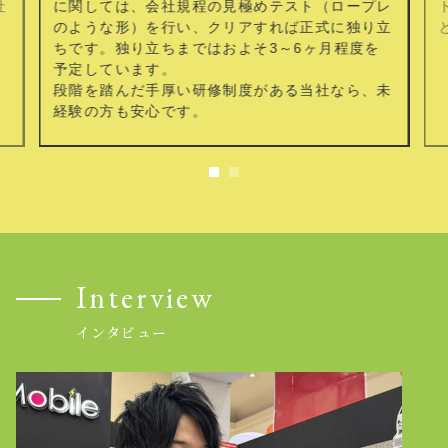
社
に関しては、会社規程の見極めテスト（ロープレ
のような形）を行い、クリアすれば正式に独り立
ちです。独り立ちまではおよそ3～6ヶ月程度を
予定しています。
段階を踏んだ手厚い研修制度がある当社なら、未
経験の方も安心です。
Interview
インタビュー