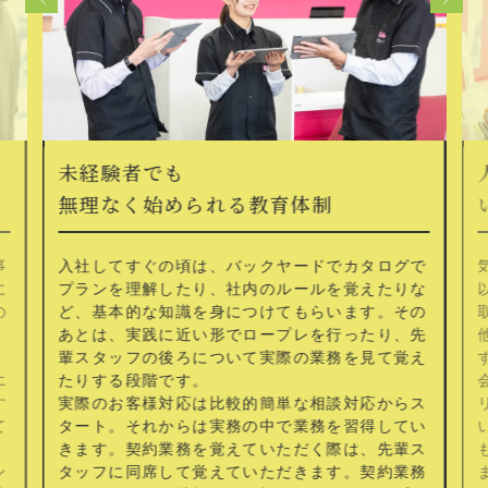
未経験者でも
無理なく始められる教育体制
事
入社してすぐの頃は、バックヤードでカタログで
に
プランを理解したり、社内のルールを覚えたりな
の
ど、基本的な知識を身につけてもらいます。その
あとは、実践に近い形でロープレを行ったり、先
輩スタッフの後ろについて実際の業務を見て覚え
エ
たりする段階です。
す
実際のお客様対応は比較的簡単な相談対応からス
て
タート。それからは実務の中で業務を習得してい
きます。契約業務を覚えていただく際は、先輩ス
ン
タッフに同席して覚えていただきます。契約業務