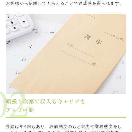
お客様から信頼してもらえることで達成感を得られます。
02
頑張り次第で収入もキャリアも
アップ可能
昇給は年4回もあり、評価制度のもと能力や業務態度をし