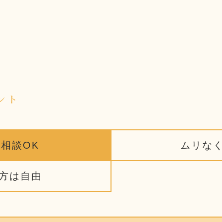
ント
相談OK
ムリな
方は自由