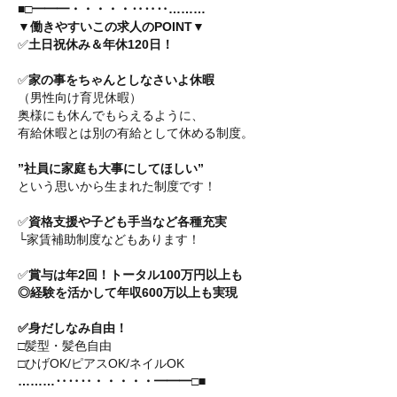
■□━━━・・・・・‥‥‥………
▼働きやすいこの求人のPOINT▼
✅
土日祝休み＆年休120日！
✅
家の事をちゃんとしなさいよ休暇
（男性向け育児休暇）
奥様にも休んでもらえるように、
有給休暇とは別の有給として休める制度。
”社員に家庭も大事にしてほしい”
という思いから生まれた制度です！
✅
資格支援や子ども手当など各種充実
└家賃補助制度などもあります！
✅
賞与は年2回！トータル100万円以上も
◎経験を活かして年収600万以上も実現
✅身だしなみ自由！
□髪型・髪色自由
□ひげOK/ピアスOK/ネイルOK
………‥‥‥・・・・・━━━□■