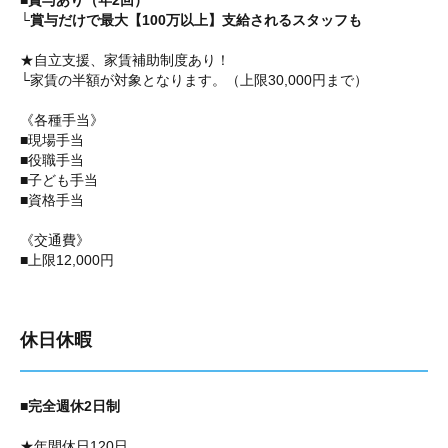
■賞与あり（年2回）
└賞与だけで最大【100万以上】支給されるスタッフも
★自立支援、家賃補助制度あり！
└家賃の半額が対象となります。（上限30,000円まで）
《各種手当》
■現場手当
■役職手当
■子ども手当
■資格手当
《交通費》
■上限12,000円
休日休暇
■完全週休2日制
★年間休日120日