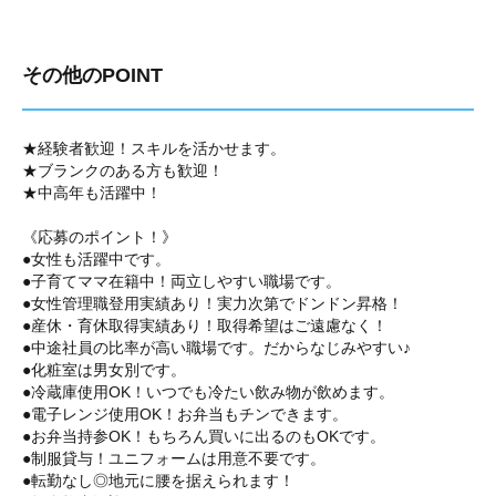
その他のPOINT
★経験者歓迎！スキルを活かせます。
★ブランクのある方も歓迎！
★中高年も活躍中！
《応募のポイント！》
●女性も活躍中です。
●子育てママ在籍中！両立しやすい職場です。
●女性管理職登用実績あり！実力次第でドンドン昇格！
●産休・育休取得実績あり！取得希望はご遠慮なく！
●中途社員の比率が高い職場です。だからなじみやすい♪
●化粧室は男女別です。
●冷蔵庫使用OK！いつでも冷たい飲み物が飲めます。
●電子レンジ使用OK！お弁当もチンできます。
●お弁当持参OK！もちろん買いに出るのもOKです。
●制服貸与！ユニフォームは用意不要です。
●転勤なし◎地元に腰を据えられます！