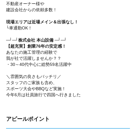
不動産オーナー様や
建設会社からの依頼多数！
現場エリアは近場メイン＆出張なし！
└車通勤OK！
─┘─┘株式会社 本山設備 ─┘─┘
【超充実】創業76年の安定感！
あなたの施工管理の経験で
我が社で活躍しませんか？？
・30～40代中心に総勢59名活躍中
＼雰囲気の良さもバッチリ／
スタッフのご家族も含め、
スポーツ大会やBBQなど実施！
今年6月は社員旅行で四国へ行きました
アピールポイント