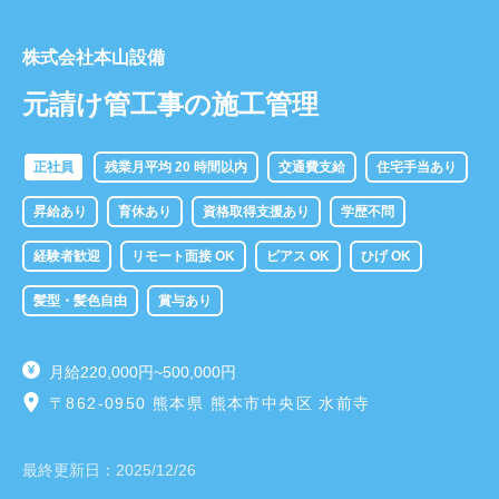
株式会社本山設備
元請け管工事の施工管理
正社員
残業月平均 20 時間以内
交通費支給
住宅手当あり
昇給あり
育休あり
資格取得支援あり
学歴不問
経験者歓迎
リモート面接 OK
ピアス OK
ひげ OK
髪型・髪色自由
賞与あり
月給220,000円~500,000円
〒862-0950 熊本県 熊本市中央区 水前寺
最終更新日：
2025/12/26