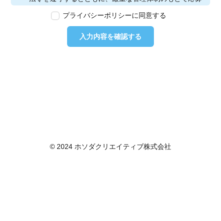
者の個人情報の保護を行います。なお、本ポリシーは、
プライバシーポリシーに同意する
本ウェブサイトで取得する個人情報に限り適用されるも
のとします。
入力内容を確認する
第2条　個人情報の定義
本ポリシーにおいて「個人情報」とは、個人情報保護法
に定める「個人情報」を指し、生存する個人に関する情
報であって、当該情報に含まれる氏名、生年月日その他
の記述等により特定の個人を識別できるもの又は個人識
別符号が含まれるものを指します。また、本ポリシーに
おいて「個人データ」とは、個人情報保護法に定める
「個人データ」、すなわち個人情報データベース等を構
成する個人情報をいい、「保有個人データ」とは、個人
情報保護法に定める「保有個人データ」、すなわち個人
© 2024 ホソダクリエイティブ株式会社
情報取扱事業者が、開示、内容の訂正、追加又は削除、
利用の停止、消去及び第三者への提供の停止を行うこと
のできる権限を有する個人データであって、その存否が
明らかになることにより公益その他の利益が害されるも
のとして政令で定めるもの以外のものをいいます。
第3条　個人情報の取得
当社は、個人情報を取得する際は、個人情報保護法律そ