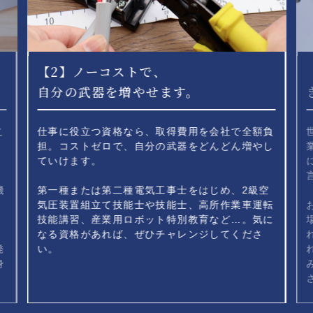
【2】ノーコストで、
自分の武器を増やせます。
こ
仕事に役立つ資格なら、取得費用を会社で全額負
ニ
担。
コストゼロで、自分の武器をどんどん増やし
。
ていけます。
機
第一種または第二種電気工事士をはじめ、2級空
気圧装置組立て技能士や技能士、
高所作業車運転
技能講習、産業用ロボット特別教育など…。
気に
なる資格があれば、ぜひチャレンジしてくださ
発
い。
身