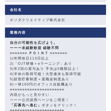
会社名
ホソダクリエイティブ株式会社
業務内容
自分の可能性を広げよう。
ーーー未経験歓迎 経験不問
======= ＰＯＩＮＴ =======
1|年間休日113日以上
2|「OJT研修＋eラーニング」あり
3|年2回の賞与あり 手当は5種類以上！
4|半休の取得可能！大型連休も取得可能
5|財形貯蓄制度＋退職金制度あり
6|一律100円のオフィス自販機あり
======================
内容がもっと見やすい
ーーー公式採用ページをご用意！
「応募先へ進む」
ボタンをクリック！
======================