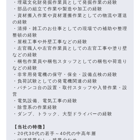
・埋蔵文化財発掘作業員として発掘作業の経験
・部品の組立て作業や製造や加工の経験
・資材搬入作業や資材運搬作業としての物流や運送
の経験
・清掃・雑工のお仕事としての現場での補助や整理
整頓の経験
・屋根工事や外壁工事などの経験
・左官職人や左官作業員としての左官工事や塗り壁
などの経験
・梱包作業員や梱包スタッフとしての梱包や荷造り
などの経験
・非常用発電機の保守・保全・設備点検の経験
・負荷試験としての発電機関連の経験
・パチンコ台の設置・取付スタッフや入替作業・設
営
・電気設備、電気工事の経験
・除雪系の作業経験
・ダンプ、トラック、大型ドライバーの経験
【当社の特徴】
・20代30代の若手～40代の中高年層
・ほぼ残業なし・残業少なめ