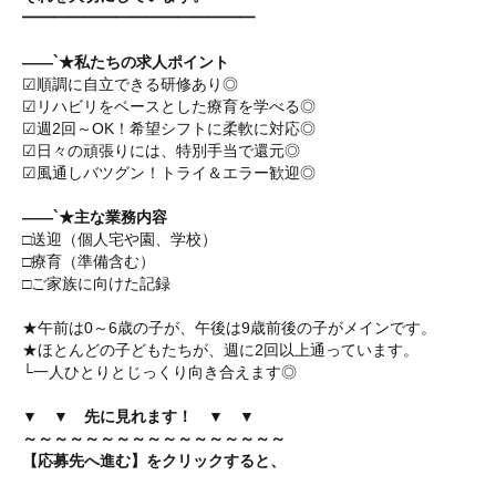
━━━━━━━━━━━━━━━
――`★私たちの求人ポイント
☑順調に自立できる研修あり◎
☑リハビリをベースとした療育を学べる◎
☑週2回～OK！希望シフトに柔軟に対応◎
☑日々の頑張りには、特別手当で還元◎
☑風通しバツグン！トライ＆エラー歓迎◎
――`★主な業務内容
□送迎（個人宅や園、学校）
□療育（準備含む）
□ご家族に向けた記録
★午前は0～6歳の子が、午後は9歳前後の子がメインです。
★ほとんどの子どもたちが、週に2回以上通っています。
└一人ひとりとじっくり向き合えます◎
▼ ▼ 先に見れます！ ▼ ▼
～～～～～～～～～～～～～～～～～
【応募先へ進む】をクリックすると、