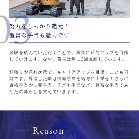
03
努力をしっかり還元！
豊富な手当も魅力です
経験を積んでいただくことで、着実に給与アップを目指
していけます。なお、賞与は年に2回支給しています。
頑張りや意欲次第で、キャリアアップを目指すことも可
能です。昇進した際は役職手当を給与に上乗せ！さらに
資格手当や扶養手当、子ども手当など、豊富な手当であ
なたの暮らしを支えていきます。
Reason