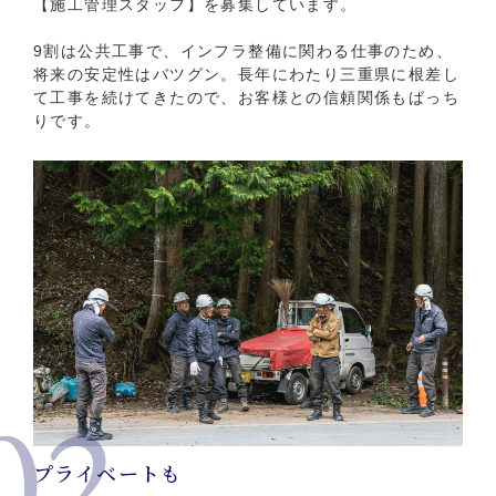
【施工管理スタッフ】を募集しています。
9割は公共工事で、インフラ整備に関わる仕事のため、
将来の安定性はバツグン。長年にわたり三重県に根差し
て工事を続けてきたので、お客様との信頼関係もばっち
りです。
02
プライベートも