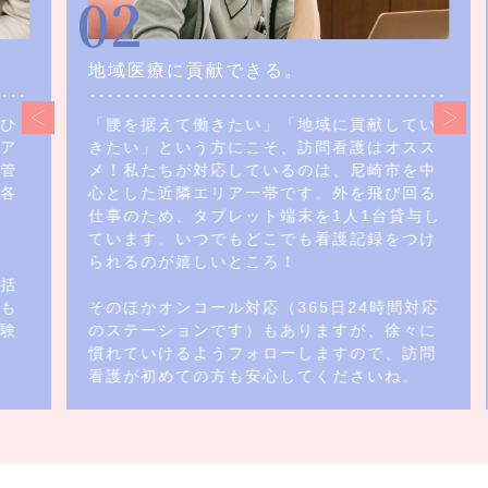
02
地域医療に貢献できる。
「腰を据えて働きたい」「地域に貢献してい
きたい」という方にこそ、訪問看護はオスス
メ！私たちが対応しているのは、尼崎市を中
心とした近隣エリア一帯です。外を飛び回る
仕事のため、タブレット端末を1人1台貸与し
ています。いつでもどこでも看護記録をつけ
られるのが嬉しいところ！
そのほかオンコール対応（365日24時間対応
のステーションです）もありますが、徐々に
慣れていけるようフォローしますので、訪問
看護が初めての方も安心してくださいね。