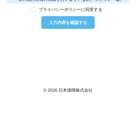
本ウェブサイトで取得する個人情報に限り適用されるも
プライバシーポリシーに同意する
のとします。
第2条　個人情報の定義
入力内容を確認する
本ポリシーにおいて「個人情報」とは、個人情報保護法
に定める「個人情報」を指し、生存する個人に関する情
報であって、当該情報に含まれる氏名、生年月日その他
の記述等により特定の個人を識別できるもの又は個人識
別符号が含まれるものを指します。また、本ポリシーに
おいて「個人データ」とは、個人情報保護法に定める
「個人データ」、すなわち個人情報データベース等を構
成する個人情報をいい、「保有個人データ」とは、個人
情報保護法に定める「保有個人データ」、すなわち個人
情報取扱事業者が、開示、内容の訂正、追加又は削除、
© 2026 日本億暉株式会社
利用の停止、消去及び第三者への提供の停止を行うこと
のできる権限を有する個人データであって、その存否が
明らかになることにより公益その他の利益が害されるも
のとして政令で定めるもの以外のものをいいます。
第3条　個人情報の取得
当社は、個人情報を取得する際は、個人情報保護法律そ
の他関連法令を遵守します。個人情報の提供に関しまし