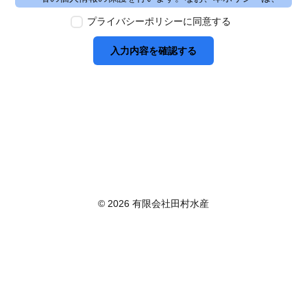
本ウェブサイトで取得する個人情報に限り適用されるも
プライバシーポリシーに同意する
のとします。
第2条　個人情報の定義
入力内容を確認する
本ポリシーにおいて「個人情報」とは、個人情報保護法
に定める「個人情報」を指し、生存する個人に関する情
報であって、当該情報に含まれる氏名、生年月日その他
の記述等により特定の個人を識別できるもの又は個人識
別符号が含まれるものを指します。また、本ポリシーに
おいて「個人データ」とは、個人情報保護法に定める
「個人データ」、すなわち個人情報データベース等を構
成する個人情報をいい、「保有個人データ」とは、個人
情報保護法に定める「保有個人データ」、すなわち個人
情報取扱事業者が、開示、内容の訂正、追加又は削除、
© 2026 有限会社田村水産
利用の停止、消去及び第三者への提供の停止を行うこと
のできる権限を有する個人データであって、その存否が
明らかになることにより公益その他の利益が害されるも
のとして政令で定めるもの以外のものをいいます。
第3条　個人情報の取得
当社は、個人情報を取得する際は、個人情報保護法律そ
の他関連法令を遵守します。個人情報の提供に関しまし