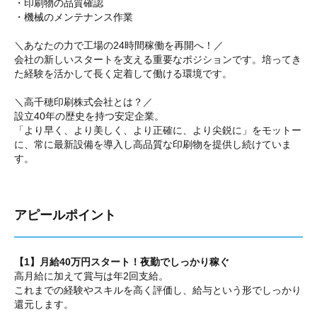
・印刷物の品質確認
・機械のメンテナンス作業
＼あなたの力で工場の24時間稼働を再開へ！／
会社の新しいスタートを支える重要なポジションです。培ってき
た経験を活かして長く定着して働ける環境です。
＼高千穂印刷株式会社とは？／
設立40年の歴史を持つ安定企業。
「より早く、より美しく、より正確に、より尖鋭に」をモットー
に、常に最新設備を導入し高品質な印刷物を提供し続けていま
す。
アピールポイント
【1】月給40万円スタート！夜勤でしっかり稼ぐ
高月給に加えて賞与は年2回支給。
これまでの経験やスキルを高く評価し、給与という形でしっかり
還元します。