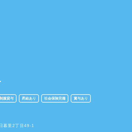
ー
制服貸与
昇給あり
社会保険完備
賞与あり
東日暮里2丁目49-1