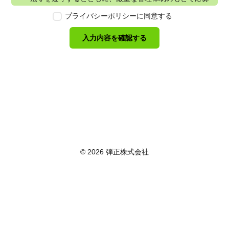
者の個人情報の保護を行います。なお、本ポリシーは、
プライバシーポリシーに同意する
本ウェブサイトで取得する個人情報に限り適用されるも
のとします。
入力内容を確認する
第2条　個人情報の定義
本ポリシーにおいて「個人情報」とは、個人情報保護法
に定める「個人情報」を指し、生存する個人に関する情
報であって、当該情報に含まれる氏名、生年月日その他
の記述等により特定の個人を識別できるもの又は個人識
別符号が含まれるものを指します。また、本ポリシーに
おいて「個人データ」とは、個人情報保護法に定める
「個人データ」、すなわち個人情報データベース等を構
成する個人情報をいい、「保有個人データ」とは、個人
情報保護法に定める「保有個人データ」、すなわち個人
© 2026 弾正株式会社
情報取扱事業者が、開示、内容の訂正、追加又は削除、
利用の停止、消去及び第三者への提供の停止を行うこと
のできる権限を有する個人データであって、その存否が
明らかになることにより公益その他の利益が害されるも
のとして政令で定めるもの以外のものをいいます。
第3条　個人情報の取得
当社は、個人情報を取得する際は、個人情報保護法律そ