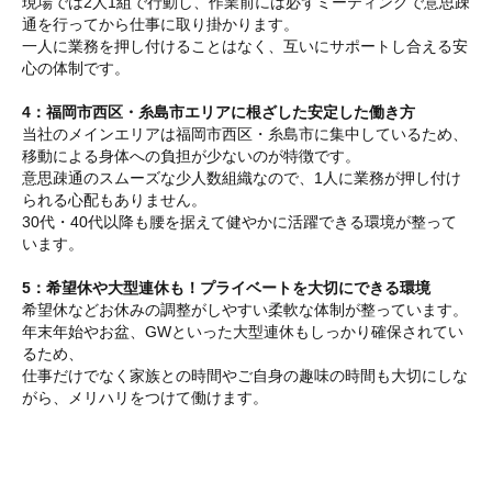
現場では2人1組で行動し、作業前には必ずミーティングで意思疎
通を行ってから仕事に取り掛かります。
一人に業務を押し付けることはなく、互いにサポートし合える安
心の体制です。
4：福岡市西区・糸島市エリアに根ざした安定した働き方
当社のメインエリアは福岡市西区・糸島市に集中しているため、
移動による身体への負担が少ないのが特徴です。
意思疎通のスムーズな少人数組織なので、1人に業務が押し付け
られる心配もありません。
30代・40代以降も腰を据えて健やかに活躍できる環境が整って
います。
5：希望休や大型連休も！プライベートを大切にできる環境
希望休などお休みの調整がしやすい柔軟な体制が整っています。
年末年始やお盆、GWといった大型連休もしっかり確保されてい
るため、
仕事だけでなく家族との時間やご自身の趣味の時間も大切にしな
がら、メリハリをつけて働けます。