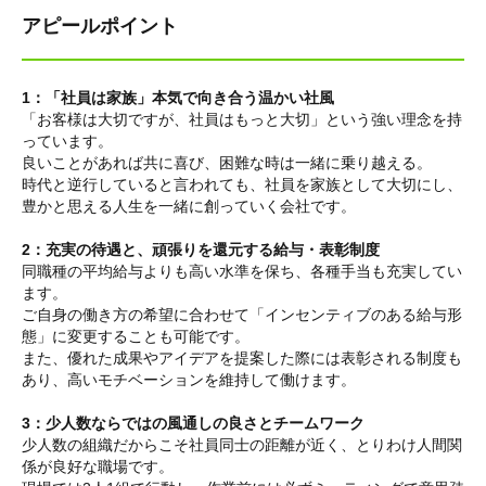
アピールポイント
1：「社員は家族」本気で向き合う温かい社風
「お客様は大切ですが、社員はもっと大切」という強い理念を持
っています。
良いことがあれば共に喜び、困難な時は一緒に乗り越える。
時代と逆行していると言われても、社員を家族として大切にし、
豊かと思える人生を一緒に創っていく会社です。
2：充実の待遇と、頑張りを還元する給与・表彰制度
同職種の平均給与よりも高い水準を保ち、各種手当も充実してい
ます。
ご自身の働き方の希望に合わせて「インセンティブのある給与形
態」に変更することも可能です。
また、優れた成果やアイデアを提案した際には表彰される制度も
あり、高いモチベーションを維持して働けます。
3：少人数ならではの風通しの良さとチームワーク
少人数の組織だからこそ社員同士の距離が近く、とりわけ人間関
係が良好な職場です。