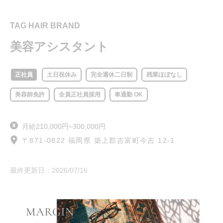
TAG HAIR BRAND
美容アシスタント
正社員
土日祝休み
完全週休二日制
残業ほぼなし
美容師免許
全員正社員採用
車通勤 OK
月給210,000円~300,000円
〒871-0822 福岡県 築上郡吉富町今吉 12-1
最終更新日：
2026/07/16