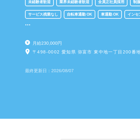
未経験者歓迎
業界未経験者歓迎
全員正社員採用
制
サービス残業なし
自転車通勤 OK
車通勤 OK
インセ
...
賞与あり
賞与年 2 回あり
月給230,000円
〒498-0002 愛知県 弥富市 東中地一丁目200番
最終更新日：
2026/08/07