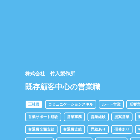
株式会社 竹入製作所
既存顧客中心の営業職
正社員
コミュニケーションスキル
ルート営業
反響
営業サポート経験
営業事務
営業経験
提案営業
交通費全額支給
交通費支給
昇給あり
研修あり