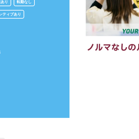
服あり
転勤なし
ンティブあり
地