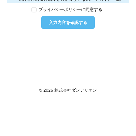
本ウェブサイトで取得する個人情報に限り適用されるも
プライバシーポリシーに同意する
のとします。
第2条　個人情報の定義
入力内容を確認する
本ポリシーにおいて「個人情報」とは、個人情報保護法
に定める「個人情報」を指し、生存する個人に関する情
報であって、当該情報に含まれる氏名、生年月日その他
の記述等により特定の個人を識別できるもの又は個人識
別符号が含まれるものを指します。また、本ポリシーに
おいて「個人データ」とは、個人情報保護法に定める
「個人データ」、すなわち個人情報データベース等を構
成する個人情報をいい、「保有個人データ」とは、個人
情報保護法に定める「保有個人データ」、すなわち個人
情報取扱事業者が、開示、内容の訂正、追加又は削除、
© 2026 株式会社ダンデリオン
利用の停止、消去及び第三者への提供の停止を行うこと
のできる権限を有する個人データであって、その存否が
明らかになることにより公益その他の利益が害されるも
のとして政令で定めるもの以外のものをいいます。
第3条　個人情報の取得
当社は、個人情報を取得する際は、個人情報保護法律そ
の他関連法令を遵守します。個人情報の提供に関しまし